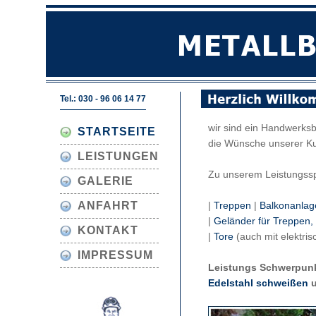
Tel.: 030 - 96 06 14 77
wir sind ein Handwerksbe
STARTSEITE
die Wünsche unserer Ku
LEISTUNGEN
Zu unserem Leistungssp
GALERIE
ANFAHRT
|
Treppen
|
Balkonanlag
|
Geländer für Treppen,
KONTAKT
|
Tore
(auch mit elektris
IMPRESSUM
Leistungs Schwerpunk
Edelstahl schweißen